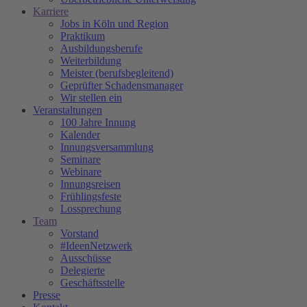
Karriere
Jobs in Köln und Region
Praktikum
Ausbildungsberufe
Weiterbildung
Meister (berufsbegleitend)
Geprüfter Schadensmanager
Wir stellen ein
Veranstaltungen
100 Jahre Innung
Kalender
Innungsversammlung
Seminare
Webinare
Innungsreisen
Frühlingsfeste
Lossprechung
Team
Vorstand
#IdeenNetzwerk
Ausschüsse
Delegierte
Geschäftsstelle
Presse