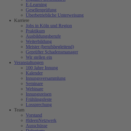
E-Learning
Gesellenprüfung
Überbetriebliche Unterweisung
Karriere
Jobs in Köln und Region
Praktikum
Ausbildungsberufe
Weiterbildung
Meister (berufsbegleitend)
Geprüfter Schadensmanager
Wir stellen ein
Veranstaltungen
100 Jahre Innung
Kalender
Innungsversammlung
Seminare
Webinare
Innungsreisen
Frühlingsfeste
Lossprechung
Team
Vorstand
#IdeenNetzwerk
Ausschüsse
Delegierte