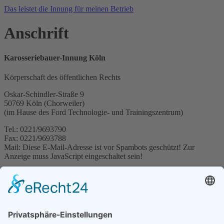
Das leistet die Innung für meinen Betrieb
Anschrift
Karosseriebauer-Innung Köln
Körperschaft des öffentlichen Rechts
Oskar-Schindler-Straße 9
50769 Köln (Chorweiler)
(im Hause des Ford Technologie- und Trainingszentrum)
Tel.: 0221/9693790
Fax: 0221/9693788
Mail:
Diese E-Mail-Adresse ist vor Spambots geschützt! Zur
Anzeige muss JavaScript eingeschaltet sein!
Geschäftszeiten:
Montag bis Donnerstag
von 7.30 Uhr bis 16:00 Uhr
Freitag
von 7.30 Uhr bis 14:30 Uhr