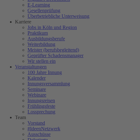
E-Learning
Gesellenprüfung
Überbetriebliche Unterweisung
Karriere
Jobs in Köln und Region
Praktikum
Ausbildungsberufe
Weiterbildung
Meister (berufsbegleitend)
Geprüfter Schadensmanager
Wir stellen ein
Veranstaltungen
100 Jahre Innung
Kalender
Innungsversammlung
Seminare
Webinare
Innungsreisen
Frühlingsfeste
Lossprechung
Team
Vorstand
#IdeenNetzwerk
Ausschüsse
Delegierte