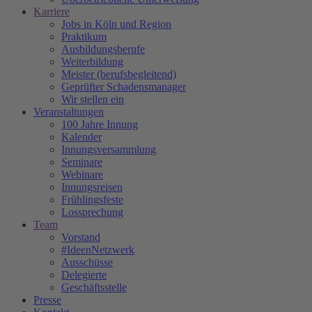
Karriere
Jobs in Köln und Region
Praktikum
Ausbildungsberufe
Weiterbildung
Meister (berufsbegleitend)
Geprüfter Schadensmanager
Wir stellen ein
Veranstaltungen
100 Jahre Innung
Kalender
Innungsversammlung
Seminare
Webinare
Innungsreisen
Frühlingsfeste
Lossprechung
Team
Vorstand
#IdeenNetzwerk
Ausschüsse
Delegierte
Geschäftsstelle
Presse