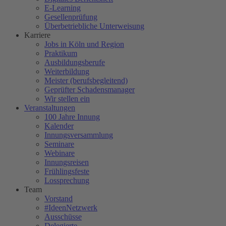
E-Learning
Gesellenprüfung
Überbetriebliche Unterweisung
Karriere
Jobs in Köln und Region
Praktikum
Ausbildungsberufe
Weiterbildung
Meister (berufsbegleitend)
Geprüfter Schadensmanager
Wir stellen ein
Veranstaltungen
100 Jahre Innung
Kalender
Innungsversammlung
Seminare
Webinare
Innungsreisen
Frühlingsfeste
Lossprechung
Team
Vorstand
#IdeenNetzwerk
Ausschüsse
Delegierte