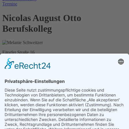
Termine
Nicolas August Otto
Berufskolleg
Eitorfer Straße 16
50679 Köln
Telefon: +49(0)221 221 911 41
Telefax: +49(0)221 221 911 36
E-Mail:
Diese E-Mail-Adresse ist vor Spambots geschützt! Zur
Anzeige muss JavaScript eingeschaltet sein!
Kontaktieren Sie uns
0 22 1 / 96 93 7 - 90
0 22 1 / 96 93 7 - 88
Telefon / Fax