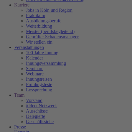
Karriere
Jobs in Köln und Region
Praktikum
Ausbildungsberufe
Weiterbildung
Meister (berufsbegleitend)
Geprüfter Schadensmanager
Wir stellen ein
Veranstaltungen
100 Jahre Innung
Kalender
Innungsversammlung
Seminare
Webinare
Innungsreisen
Frühlingsfeste
Lossprechung
Team
Vorstand
#IdeenNetzwerk
Ausschüsse
Delegierte
Geschäftsstelle
Presse